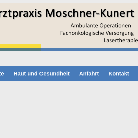
te
Haut und Gesundheit
Anfahrt
Kontakt
nkheit dahinter. Anhand eines Trichogramms (Haarwurzelanalyse) kann der z
nkungen der Haare und des Haarausfalls.