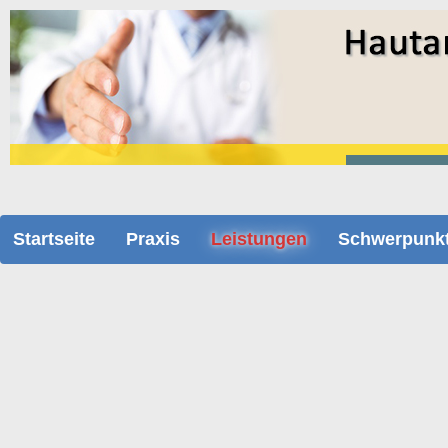
Startseite
Praxis
Leistungen
Schwerpunk
Haarwurzelanalyse - Trichogramm
Haarausfall ist ein häufiges Symptom. Nicht immer steckt eine Kra
abgeschätzt werden. Die Untersuchung dient der Abklärung von Erkra