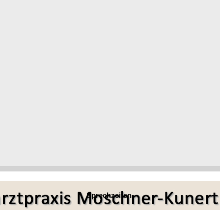
%), die Haare in der Übergangsphase (Katagenhaare - normal < 3 %), und di
sehr wichtig. Jede Manipulation am Kopfhaar muss für 5 Tage vermiede
ie erhalten unter Umständen keine oder eine nicht ausreichende Therapie.
chungstermin:
earbeiten!
 benutzen!
echstunde die Möglichkeiten der Behandlung.
Sprechzeiten