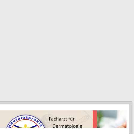
e Haare in der Ruhe- und Ausfallsphase (Telogenhaare - normal < 20
n werden, da ansonsten falsche Ergebnisse zu erwarten sind. Ein