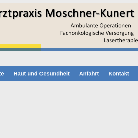
te
Haut und Gesundheit
Anfahrt
Kontakt
deographie - sequenzielle digitale Dermatoskopie (SDD) mit
ermatoskopie) werden auffällige Muttermale oder Hautveränderungen mit
ehr viel genauere Beurteilung als mit dem bloßen Auge möglich.