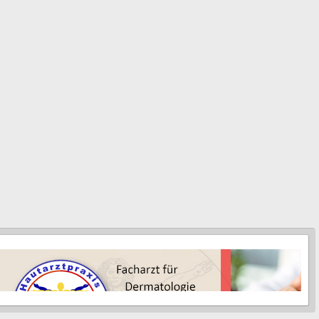
mfasst Übersichtsaufnahmen, welche digital gespeichert werden sowie
espeichert werden sollten. Die digitale Speicherung Ihres Hautbildes
und aktueller Hautbefunde.
doch durch die Speicherung und digitale Analyse des Bildmaterials
e Veränderungen bei auffälligen Läsionen (1-3 Monate) aufgedeckt
oskopie besteht der Vorteil, über den Verlauf auch Veränderungen zu
e oder farbliche Dynamik besitzen.