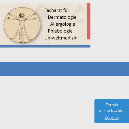
Termin
 der neusten Gerätegeneration
online buchen
 einem Auflichtmikroskop mit bis zu 70facher Vergrößerung