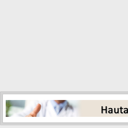
Bei der zusätzlichen Videodokum
auflichtmikroskopische Bilder vo
ermöglicht bei den regelmäßigen 
Die sequenzielle digitale Derm
zusätzliche Aussagen zu den au
werden, anderseits kann ein mit
detektieren, die keine typischen
Aus: Leitlinienprogramm Onkologie
Ein Bild sagt mehr als tausend Worte ...