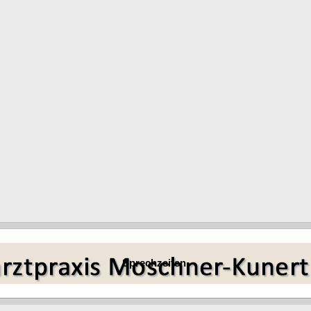
entation wird ein genauer Muttermalkatalog Ihrer Haut angefertigt. Dieser u
n Muttermalen oder anderen Hautveränderungen, die aus hautärztlicher Sicht g
Kontrolluntersuchungen den objektiven und detailgetreuen Vergleich früherer 
atoskopie (SDD) beruht auf dem Prinzip der Dermatoskopie, ermöglicht je
fgenommenen pigmentierten Läsionen. Einerseits können damit kurzfristig
tel- bis langfristiges Screening erfolgen. Gegenüber der alleinigen Dermat
 dermatoskopischen Malignitätskriterien aufweisen, jedoch eine morphologisch
 | S3-Leitlinie Melanom | Version 3.0 | April 2018
Sprechzeiten