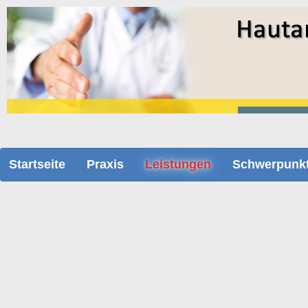
Startseite
Praxis
Leistungen
Schwerpunk
Auflichtmikroskopie - Vi
Bei der Auflichtmikroskopie (D
dargestellt. Hierdurch ist eine s