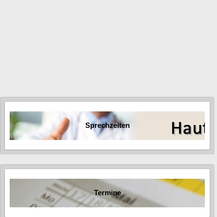
Besenreisern nicht erforderlich. Es reicht eine festere
Stützstrumpfhose, die Sie in jedem Kurzwarengeschäft
kaufen können. Auf die Einstichstellen werden lediglich kleine
Pflasterstreifen geklebt, die Sie nach 24 Stunden wieder
entfernen können.
Sprechzeiten
Termine