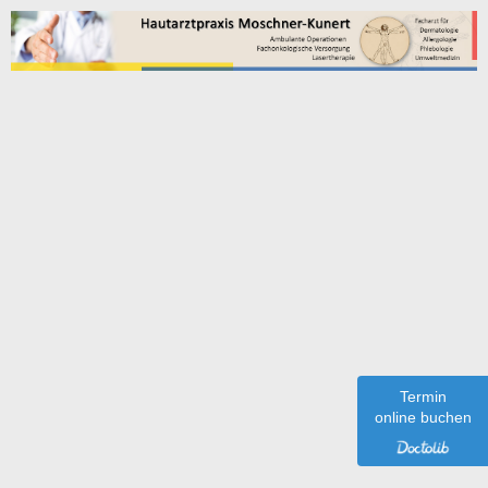
Was sind Besenreiser?
Als Besenreiser bezeichnet man kleine büschelartige,
bläulich - rote Erweiterungen von sehr oberflächlichen
Hautvenen an den Beinen. Obwohl diese "Äderchen" keine
Beschwerden verursachen, wünschen viele Frauen aus
Termin
optischen Gründen eine wirksame Beseitigung. Dafür hat sich
online buchen
die Sklerosierung (Verödung) als nebenwirkungsarme und
wenig schmerzhafte Behandlung seit langem als goldener
Standard bewährt. Wir bieten Ihnen diese von den
gesetzlichen Krankenkassen nicht vergütete Therapie als